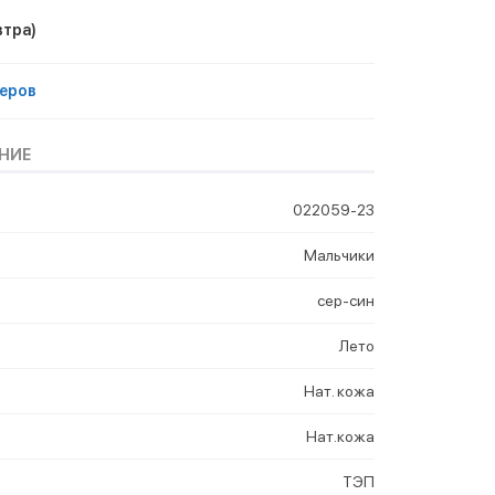
втра)
еров
НИЕ
022059-23
Мальчики
сер-син
Лето
Нат. кожа
Нат.кожа
ТЭП