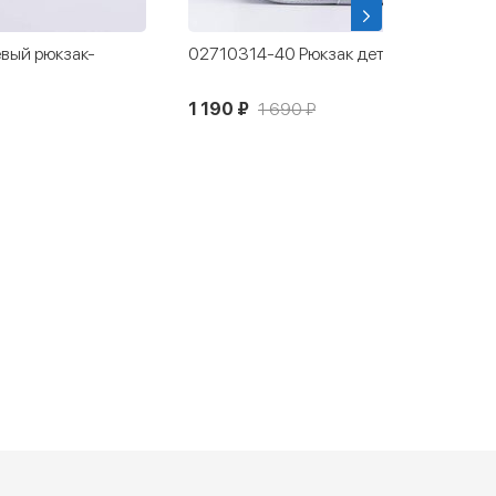
вый рюкзак-
02710314-40 Рюкзак детский черный
1 190 ₽
1 690 ₽