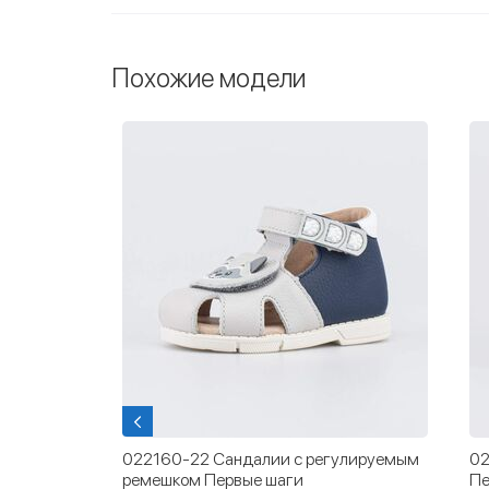
Похожие модели
е для
022160-22 Сандалии с регулируемым
02
ремешком Первые шаги
Пе