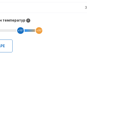
3
н температур
+15 °
+35 °
АРЕ