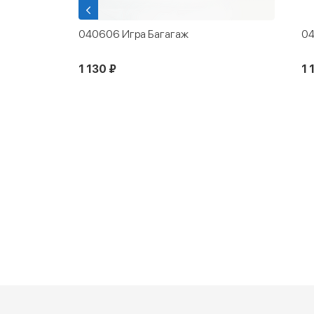
й черный
040606 Игра Багагаж
04
1 130 ₽
1 