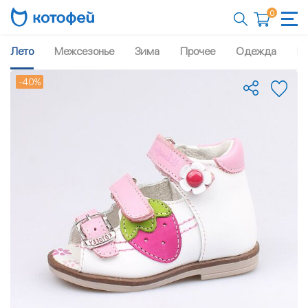
0
Лето
Межсезонье
Зима
Прочее
Одежда
Рю
-40%