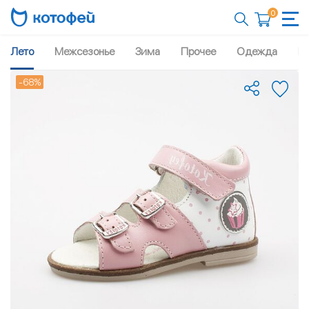
0
Лето
Межсезонье
Зима
Прочее
Одежда
Рю
-68%