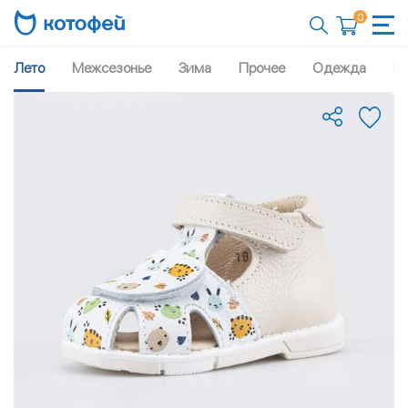
0
Лето
Межсезонье
Зима
Прочее
Одежда
Рю