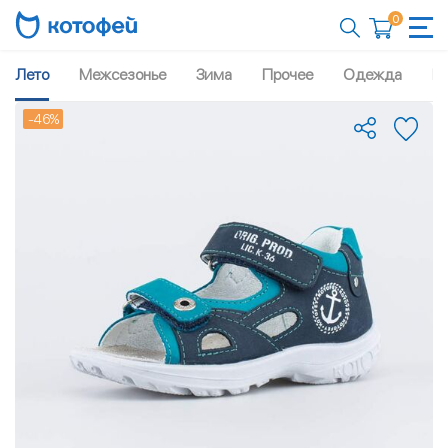
0
Лето
Межсезонье
Зима
Прочее
Одежда
Рю
-46%