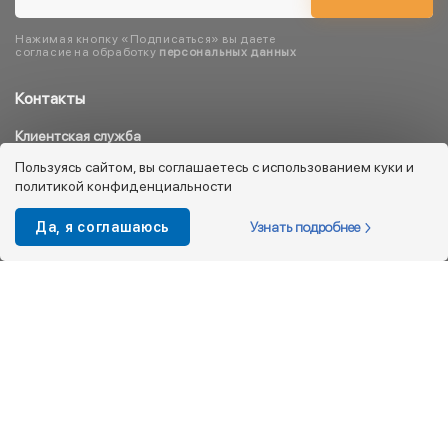
Нажимая кнопку «Подписаться» вы даете
согласие на обработку
персональных данных
Контакты
Клиентская служба
8 800 333 08 45
Пользуясь сайтом, вы соглашаетесь с использованием куки и
политикой конфиденциальности
info@kotofey.ru
Магазины в Москва (50)
Узнать подробнее
Да, я соглашаюсь
Интернет-магазин
+7 495 212-93-79
shop@kotofey.ru
Покупателям