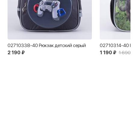
02710338-40 Рюкзак детский серый
02710314-40 Рю
2 190 ₽
1 190 ₽
1 690 ₽