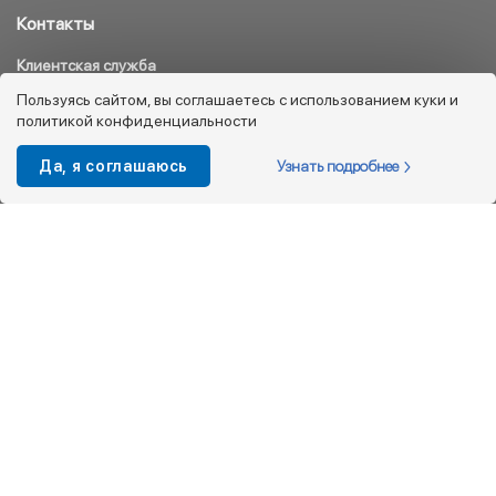
Контакты
Клиентская служба
8 800 333 08 45
Пользуясь сайтом, вы соглашаетесь с использованием куки и
политикой конфиденциальности
info@kotofey.ru
Магазины в Москва (50)
Узнать подробнее
Да, я соглашаюсь
Интернет-магазин
+7 495 212-93-79
shop@kotofey.ru
Покупателям
О компании
Партнерам