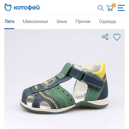
0
Лето
Межсезонье
Зима
Прочее
Одежда
Рю