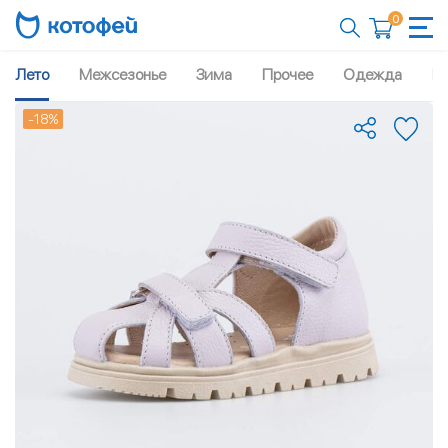
0
Лето
Межсезонье
Зима
Прочее
Одежда
Рю
-18%