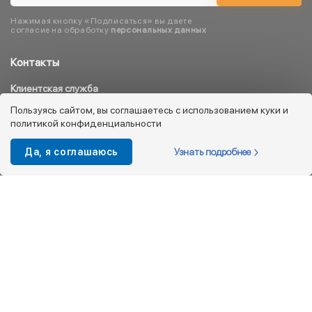
Нажимая кнопку «Подписаться» вы даете
согласие на обработку
персональных данных
Контакты
Клиентская служба
8 800 333 08 45
Пользуясь сайтом, вы соглашаетесь с использованием куки и
политикой конфиденциальности
info@kotofey.ru
Магазины в Москва (50)
Узнать подробнее
Да, я соглашаюсь
Интернет-магазин
+7 495 212-93-79
shop@kotofey.ru
Покупателям