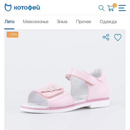
0
Лето
Межсезонье
Зима
Прочее
Одежда
Рю
-28%