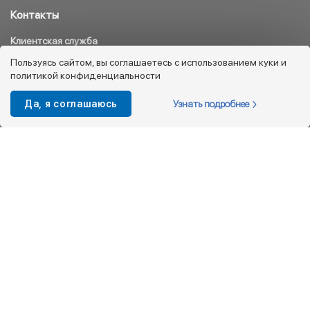
Контакты
Клиентская служба
8 800 333 08 45
Пользуясь сайтом, вы соглашаетесь с использованием куки и
политикой конфиденциальности
info@kotofey.ru
Магазины в Москва (50)
Узнать подробнее
Да, я соглашаюсь
Интернет-магазин
+7 495 212-93-79
shop@kotofey.ru
Покупателям
О компании
Партнерам