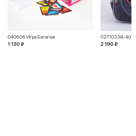
040606 Игра Багагаж
02710338-40 Рю
1 130 ₽
2 190 ₽