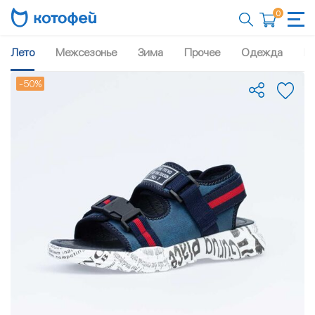
0
Лето
Межсезонье
Зима
Прочее
Одежда
Рю
-50%