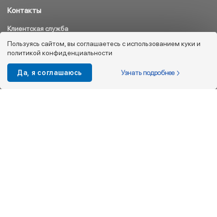
Контакты
Клиентская служба
8 800 333 08 45
Пользуясь сайтом, вы соглашаетесь с использованием куки и
политикой конфиденциальности
info@kotofey.ru
Магазины в Москва (50)
Узнать подробнее
Да, я соглашаюсь
Интернет-магазин
+7 495 212-93-79
shop@kotofey.ru
Покупателям
О компании
Партнерам