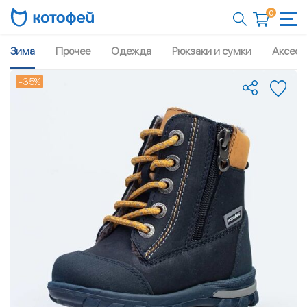
0
Зима
Прочее
Одежда
Рюкзаки и сумки
Аксесс
-35%