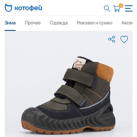
0
Зима
Прочее
Одежда
Рюкзаки и сумки
Аксесс