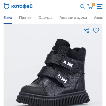
0
Зима
Прочее
Одежда
Рюкзаки и сумки
Аксесс