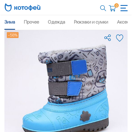
0
Зима
Прочее
Одежда
Рюкзаки и сумки
Аксесс
-58%