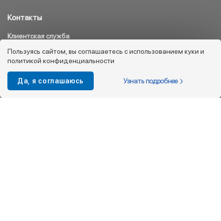
Контакты
Клиентская служба
8 800 333 08 45
Пользуясь сайтом, вы соглашаетесь с использованием куки и
политикой конфиденциальности
info@kotofey.ru
Магазины в Москва (50)
Узнать подробнее
Да, я соглашаюсь
Интернет-магазин
+7 495 212-93-79
shop@kotofey.ru
Покупателям
О компании