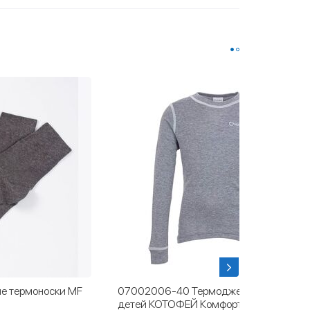
е термоноски MF
07002006-40 Термоджемпер для
детей КОТОФЕЙ Комфорт темно-серый