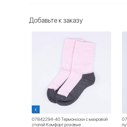
Добавьте к заказу
р для
07842294-40 Термоноски с махровой
07
мно-серый
стопой Комфорт розовые
пу