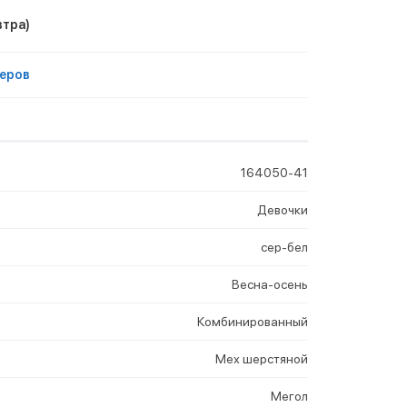
втра)
еров
164050-41
Девочки
сер-бел
Весна-осень
Комбинированный
Мех шерстяной
Мегол