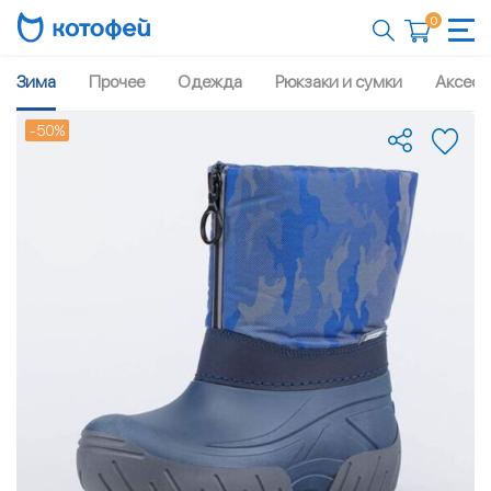
0
Зима
Прочее
Одежда
Рюкзаки и сумки
Аксесс
-50%