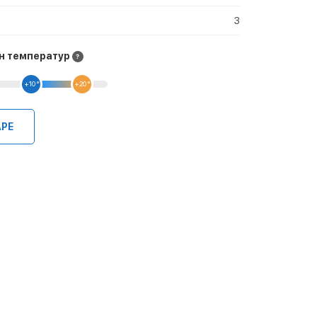
3
н температур
+10 °
+20 °
АРЕ