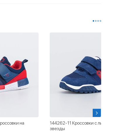
 с липучками Три
144262-16 Кроссовки для мальчика Тр
звезды