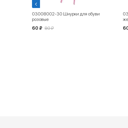
буви
03008002-31 Шнурки для обуви
02
желтые
60 ₽
80 ₽
6