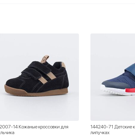
4240-71 Детские кроссовки на
144262-11 Кроссовки
пучках
звезды