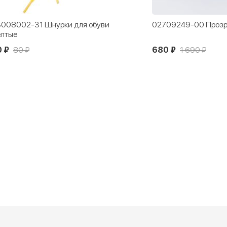
709249-00 Прозрачная сумка синяя
8233000 Щетка рез
комбинированная Sa
80 ₽
1 690 ₽
490 ₽
820 ₽