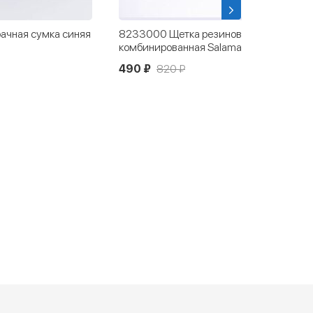
иновая
03008002-30 Шнурки для обуви
lamander
розовые
60 ₽
80 ₽