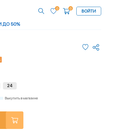
0
0
ВОЙТИ
И ДО 50%
%
24
Выкупить в магазине