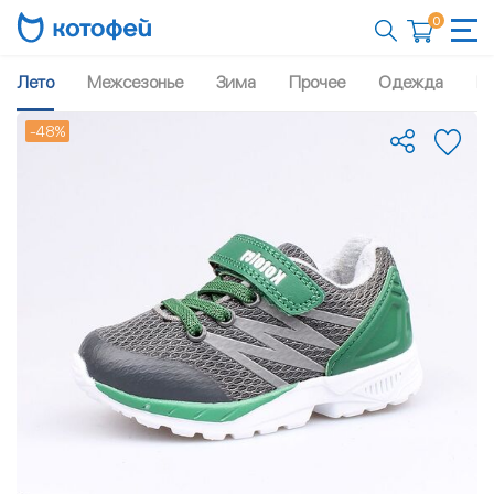
0
Лето
Межсезонье
Зима
Прочее
Одежда
Рю
-48%