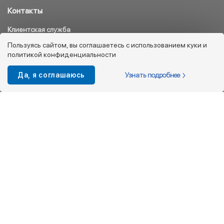
Контакты
Клиентская служба
8 800 333 08 45
Пользуясь сайтом, вы соглашаетесь с использованием куки и
политикой конфиденциальности
info@kotofey.ru
Магазины в Москва (50)
Узнать подробнее
Да, я соглашаюсь
Интернет-магазин
+7 495 212-93-79
shop@kotofey.ru
Покупателям
О компании
Партнерам