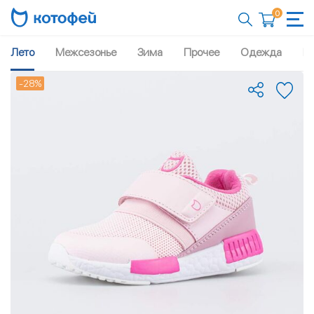
0
Лето
Межсезонье
Зима
Прочее
Одежда
Рю
-28%