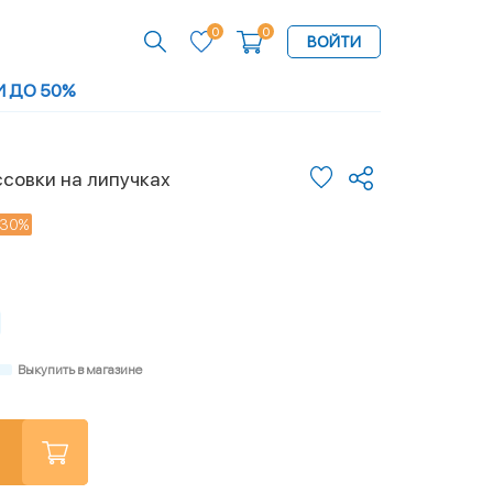
0
0
ВОЙТИ
И ДО 50%
совки на липучках
-30%
Выкупить в магазине