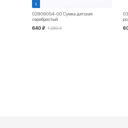
уви
02809054-00 Cумка детская
03
серебристый
ро
640 ₽
1 280 ₽
60