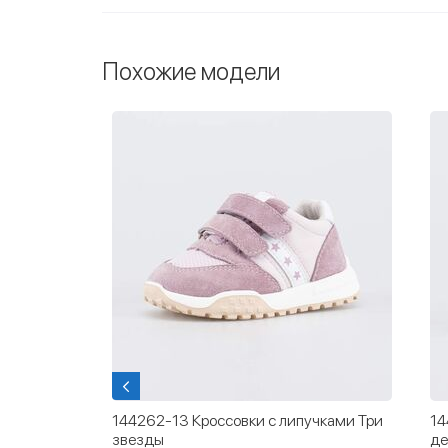
Похожие модели
 с LED и
144262-13 Кроссовки с липучками Три
14
звезды
де