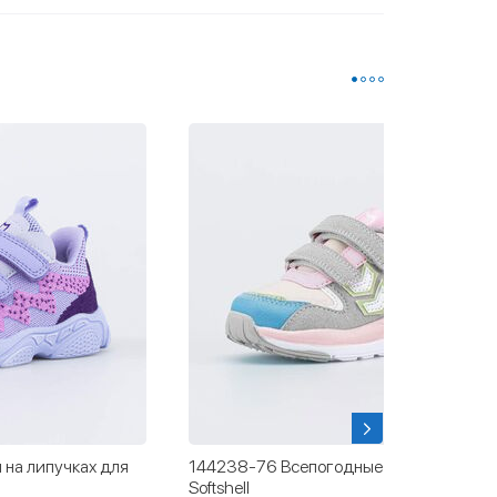
 на липучках для
144238-76 Всепогодные кроссовки с
Softshell