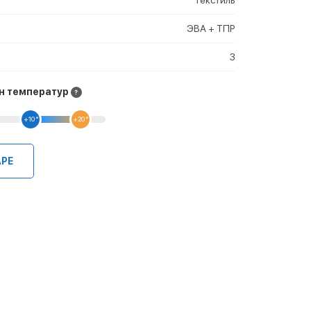
ЭВА + ТПР
3
н температур
+10 °
+20 °
АРЕ