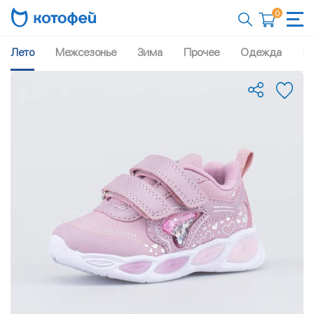
0
Лето
Межсезонье
Зима
Прочее
Одежда
Рю