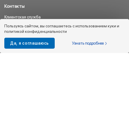
Контакты
Клиентская служба
8 800 333 08 45
Пользуясь сайтом, вы соглашаетесь с использованием куки и
политикой конфиденциальности
info@kotofey.ru
Магазины в Москва (50)
Узнать подробнее
Да, я соглашаюсь
Интернет-магазин
+7 495 212-93-79
shop@kotofey.ru
Покупателям
О компании
Партнерам