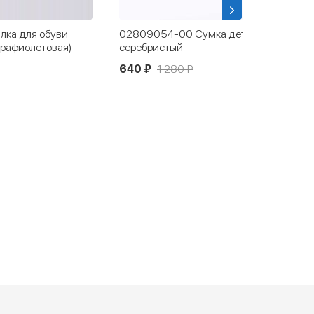
ка для обуви
02809054-00 Cумка детская
трафиолетовая)
серебристый
640 ₽
1 280 ₽