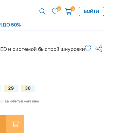
0
0
ВОЙТИ
И ДО 50%
LED и системой быстрой шнуровки
29
30
Выкупить в магазине