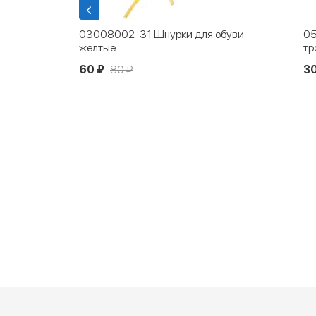
я
03008002-31 Шнурки для обуви
05
желтые
тр
60 ₽
80 ₽
3