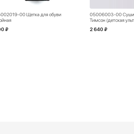
002019-00 Щетка для обуви
05006003-00 Сушил
ойная
Тимсон (детская уль
00 ₽
2 640 ₽