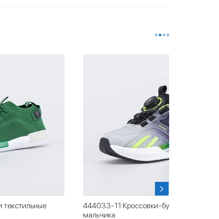
и текстильные
444033-11 Кроссовки-буст для
мальчика