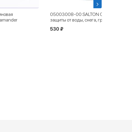
иновая
05003008-00 SALTON Средство для
lamander
защиты от воды, снега, грязи 300 мл
530 ₽