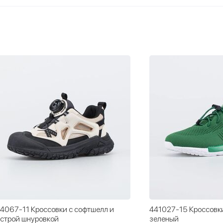
4067-11 Кроссовки с софтшелл и
441027-15 Кроссовк
строй шнуровкой
зеленый