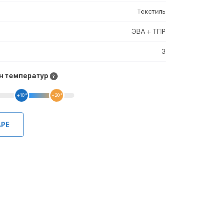
Текстиль
ЭВА + ТПР
3
н температур
+10 °
+20 °
АРЕ