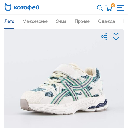
0
Лето
Межсезонье
Зима
Прочее
Одежда
Рю