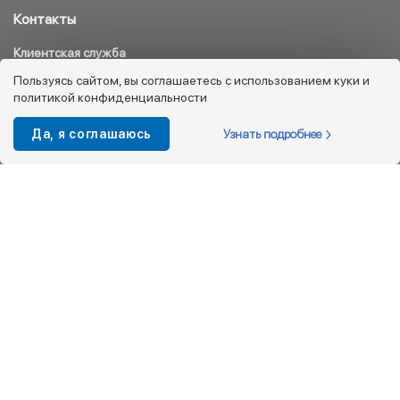
Контакты
Клиентская служба
8 800 333 08 45
Пользуясь сайтом, вы соглашаетесь с использованием куки и
политикой конфиденциальности
info@kotofey.ru
Магазины в Москва (50)
Узнать подробнее
Да, я соглашаюсь
Интернет-магазин
+7 495 212-93-79
shop@kotofey.ru
Покупателям
О компании
Партнерам