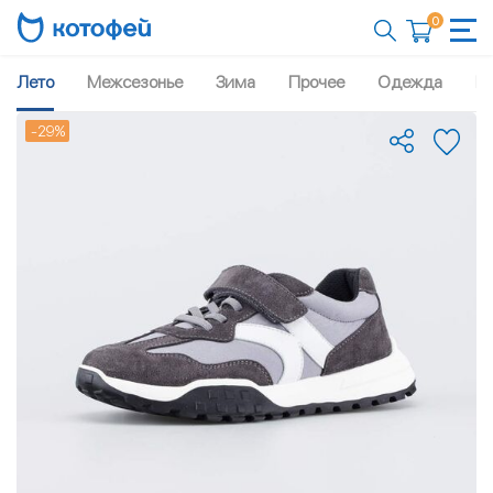
0
Лето
Межсезонье
Зима
Прочее
Одежда
Рю
-29%