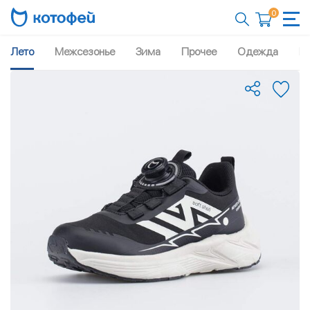
0
Лето
Межсезонье
Зима
Прочее
Одежда
Рю