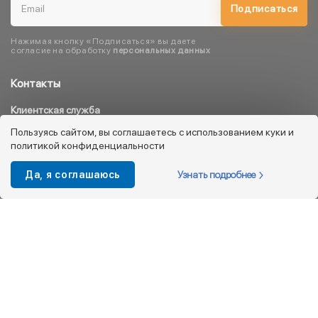
Подписаться
Нажимая кнопку «Подписаться» вы даете
согласие на обработку
персональных данных
Контакты
Клиентская служба
8 800 333 08 45
Пользуясь сайтом, вы соглашаетесь с использованием куки и
политикой конфиденциальности
info@kotofey.ru
Магазины в Москва (50)
Узнать подробнее
Да, я соглашаюсь
Интернет-магазин
+7 495 212-93-79
shop@kotofey.ru