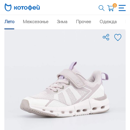
0
Лето
Межсезонье
Зима
Прочее
Одежда
Рю