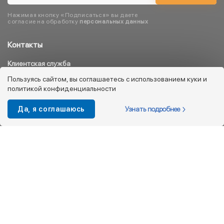
Нажимая кнопку «Подписаться» вы даете
согласие на обработку
персональных данных
Контакты
Клиентская служба
8 800 333 08 45
Пользуясь сайтом, вы соглашаетесь с использованием куки и
политикой конфиденциальности
info@kotofey.ru
Магазины в Москва (50)
Узнать подробнее
Да, я соглашаюсь
Интернет-магазин
+7 495 212-93-79
shop@kotofey.ru
Покупателям