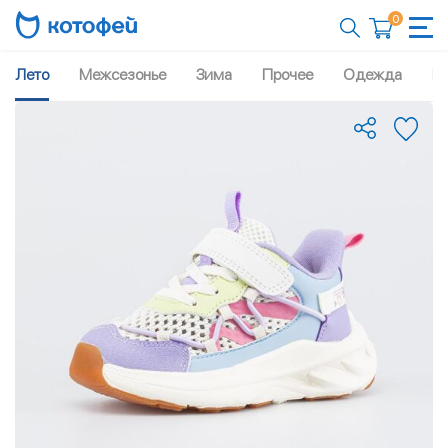
0
Лето
Межсезонье
Зима
Прочее
Одежда
Рю