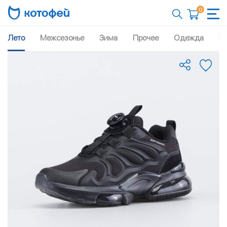
0
Лето
Межсезонье
Зима
Прочее
Одежда
Рю