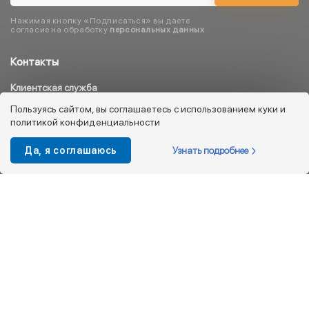
Нажимая кнопку «Подписаться» вы даете
согласие на обработку
персональных данных
Контакты
Клиентская служба
8 800 333 08 45
Пользуясь сайтом, вы соглашаетесь с использованием куки и
политикой конфиденциальности
info@kotofey.ru
Магазины в Москва (50)
Узнать подробнее
Да, я соглашаюсь
Интернет-магазин
+7 495 212-93-79
shop@kotofey.ru
Покупателям