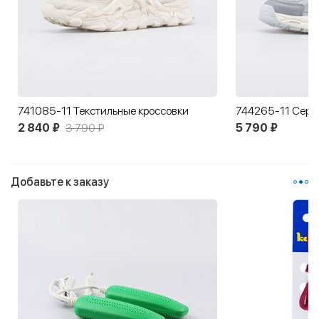
совки
744265-11 Серые кроссовки для девочки-подростка
5 790 ₽
4 89
Добавьте к заказу