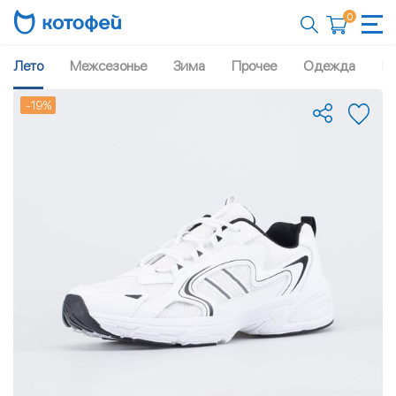
0
Лето
Межсезонье
Зима
Прочее
Одежда
Рю
-19%