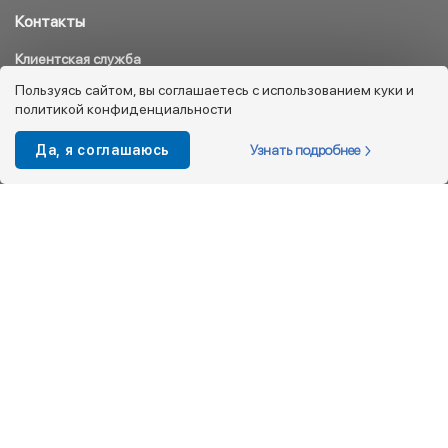
Контакты
Клиентская служба
8 800 333 08 45
Пользуясь сайтом, вы соглашаетесь с использованием куки и
политикой конфиденциальности
info@kotofey.ru
Магазины в Москва (50)
Узнать подробнее
Да, я соглашаюсь
Интернет-магазин
+7 495 212-93-79
shop@kotofey.ru
Покупателям
О компании
Партнерам