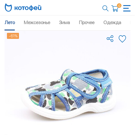
0
Лето
Межсезонье
Зима
Прочее
Одежда
Рю
-61%