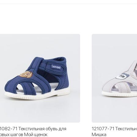
1077-71 Текстильная обувь Очковый
121067-72 Текстиль
ишка
Машинки