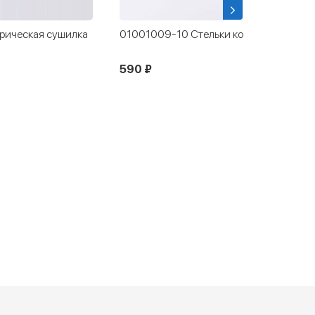
и кожаные
412002-01 Чешки белый
1 090 ₽