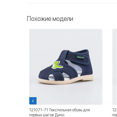
Похожие модели
 для
121082-71 Текстильная обувь для
12
первых шагов Мой щенок
М