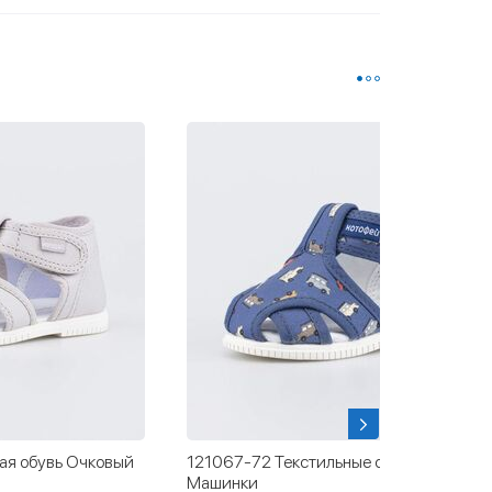
ные сандалии
131209-11 Текстильная обувь Мой
щенок