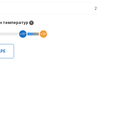
2
н температур
+15 °
+35 °
АРЕ