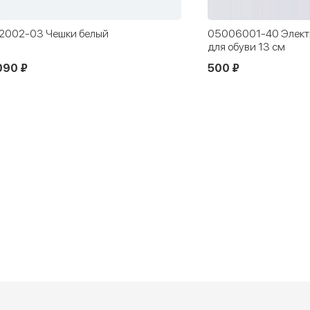
006001-40 Электрическая сушилка
01001009-10 Стельк
я обуви 13 см
00 ₽
590 ₽