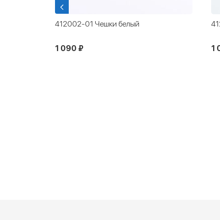
412002-03 Чешки белый
05
дл
1 090 ₽
5