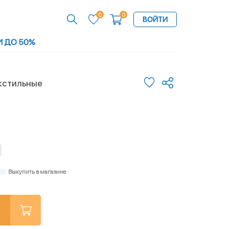
0
0
ВОЙТИ
И ДО 50%
кстильные
Выкупить в магазине