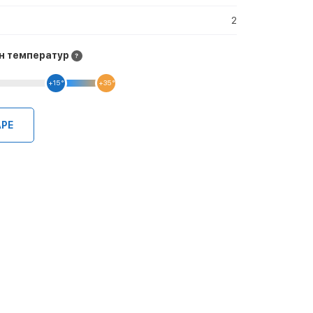
2
н температур
+15 °
+35 °
АРЕ