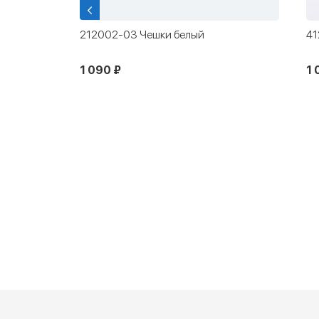
ые
212002-03 Чешки белый
41
1 090 ₽
1 