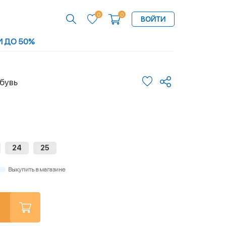
0
0
ВОЙТИ
И ДО 50%
бувь
24
25
Выкупить в магазине