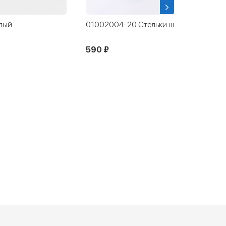
лый
01002004-20 Стельки шерстяные
590 ₽