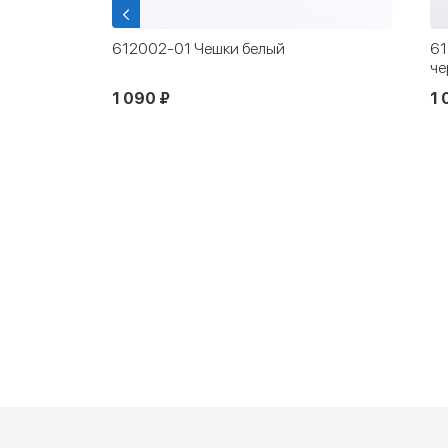
тяные
612002-01 Чешки белый
61
че
1 090 ₽
1 