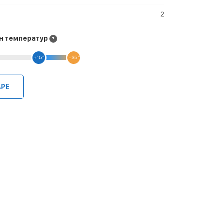
2
н температур
+15 °
+35 °
АРЕ