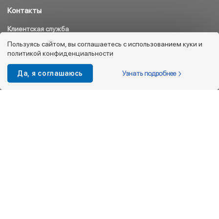
Контакты
Клиентская служба
8 800 333 08 45
Пользуясь сайтом, вы соглашаетесь с использованием куки и
политикой конфиденциальности
info@kotofey.ru
Магазины в Москва (50)
Узнать подробнее
Да, я соглашаюсь
Интернет-магазин
+7 495 212-93-79
shop@kotofey.ru
Покупателям
О компании
Партнерам