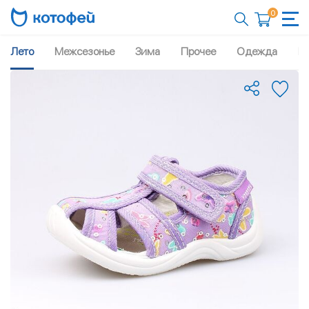
0
Лето
Межсезонье
Зима
Прочее
Одежда
Рю