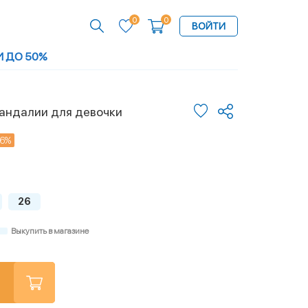
0
0
ВОЙТИ
И ДО 50%
сандалии для девочки
16%
26
Выкупить в магазине