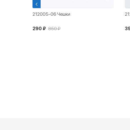
212005-06 Чешки
21
290 ₽
850 ₽
3