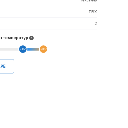
ПВХ
2
н температур
+15 °
+35 °
АРЕ