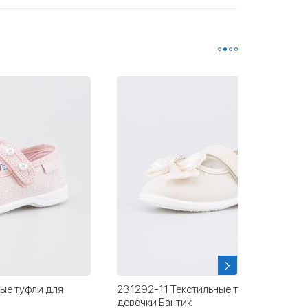
ые туфли для
231292-11 Текстильные туфли для
ы
девочки Бантик