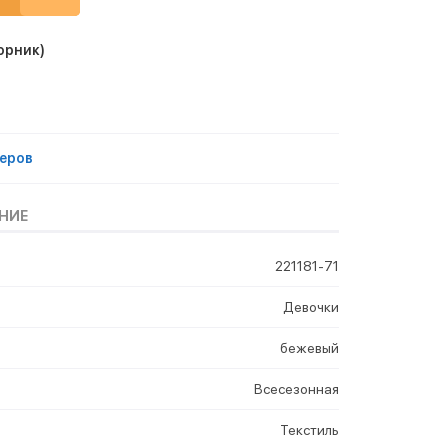
орник)
еров
НИЕ
221181-71
Девочки
бежевый
Всесезонная
Текстиль