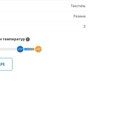
Текстиль
Резина
3
н температур
+15 °
+35 °
АРЕ