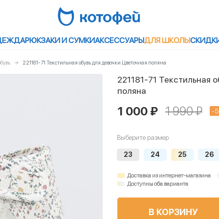
ДЕЖДА
РЮКЗАКИ И СУМКИ
АКСЕССУАРЫ
ДЛЯ ШКОЛЫ
СКИДК
бувь
221181-71 Текстильная обувь для девочки Цветочная поляна
221181-71 Текстильная о
поляна
1 000 ₽
1 990 ₽
-
Выберите размер
23
24
25
26
Доставка из интернет-магазина
Доступны оба варианта
В КОРЗИНУ