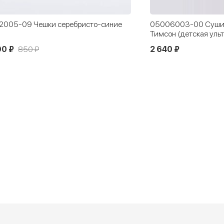
2005-09 Чешки серебристо-синие
05006003-00 Сушил
Тимсон (детская уль
90 ₽
850 ₽
2 640 ₽