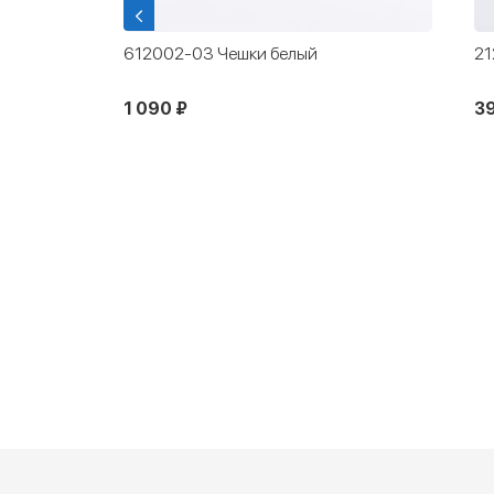
уви
612002-03 Чешки белый
21
1 090 ₽
3