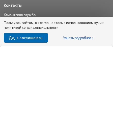
Контакты
Клиентская служба
8 800 333 08 45
Пользуясь сайтом, вы соглашаетесь с использованием куки и
политикой конфиденциальности
info@kotofey.ru
Магазины в Москва (50)
Узнать подробнее
Да, я соглашаюсь
Интернет-магазин
+7 495 212-93-79
shop@kotofey.ru
Покупателям
О компании
Партнерам