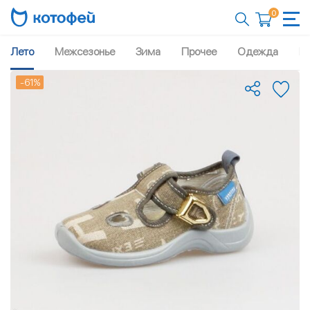
0
Лето
Межсезонье
Зима
Прочее
Одежда
Рю
-61%