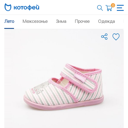
0
Лето
Межсезонье
Зима
Прочее
Одежда
Рю