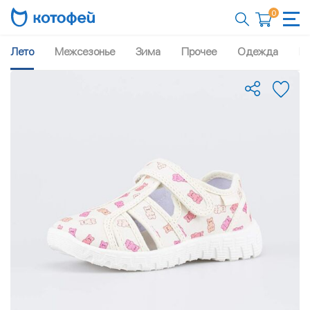
0
Лето
Межсезонье
Зима
Прочее
Одежда
Рю