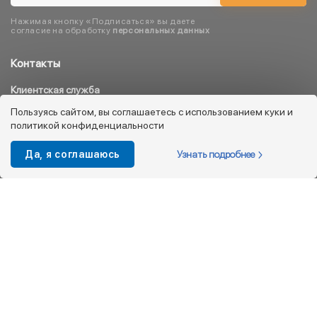
Нажимая кнопку «Подписаться» вы даете
согласие на обработку
персональных данных
Контакты
Клиентская служба
8 800 333 08 45
Пользуясь сайтом, вы соглашаетесь с использованием куки и
политикой конфиденциальности
info@kotofey.ru
Магазины в Москва (50)
Узнать подробнее
Да, я соглашаюсь
Интернет-магазин
+7 495 212-93-79
shop@kotofey.ru
Покупателям