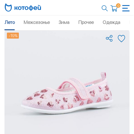
0
Лето
Межсезонье
Зима
Прочее
Одежда
Рю
-19%