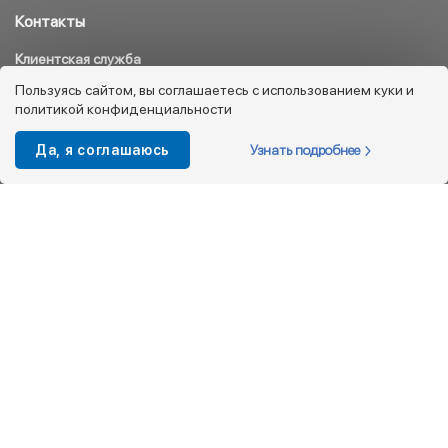
Контакты
Клиентская служба
8 800 333 08 45
Пользуясь сайтом, вы соглашаетесь с использованием куки и
политикой конфиденциальности
info@kotofey.ru
Магазины в Москва (50)
Узнать подробнее
Да, я соглашаюсь
Интернет-магазин
+7 495 212-93-79
shop@kotofey.ru
Покупателям
О компании
Партнерам