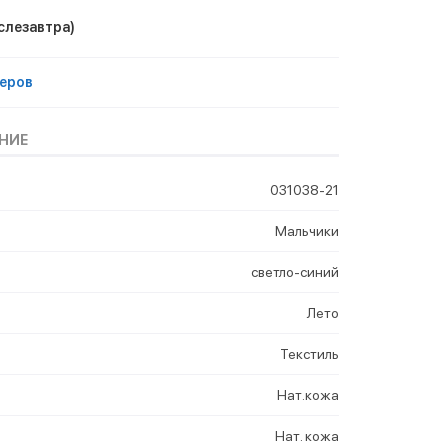
слезавтра)
еров
НИЕ
031038-21
Мальчики
светло-синий
Лето
Текстиль
Нат.кожа
Нат. кожа