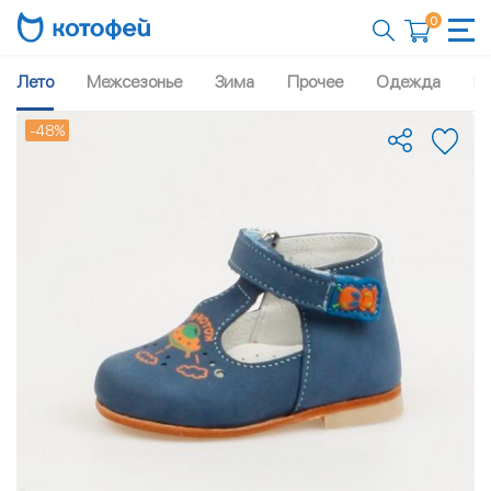
0
Лето
Межсезонье
Зима
Прочее
Одежда
Рю
-48%