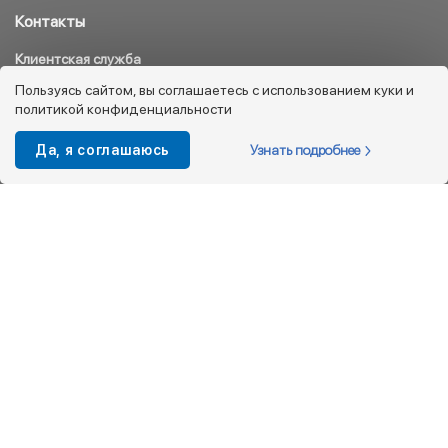
Контакты
Клиентская служба
8 800 333 08 45
Пользуясь сайтом, вы соглашаетесь с использованием куки и
политикой конфиденциальности
info@kotofey.ru
Магазины в Москва (50)
Узнать подробнее
Да, я соглашаюсь
Интернет-магазин
+7 495 212-93-79
shop@kotofey.ru
Покупателям
О компании
Партнерам