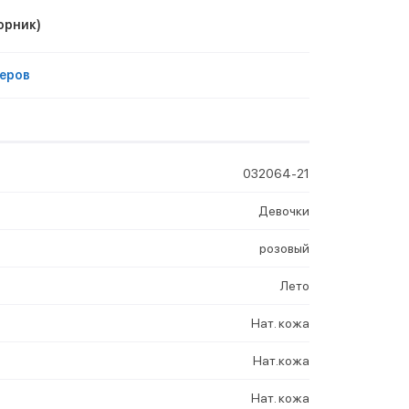
орник)
еров
032064-21
Девочки
розовый
Лето
Нат. кожа
Нат.кожа
Нат. кожа