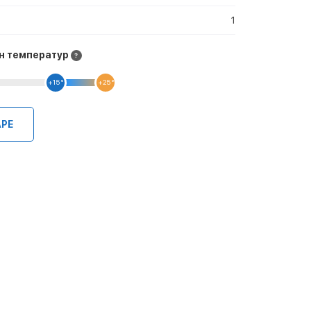
1
н температур
+15 °
+25 °
АРЕ