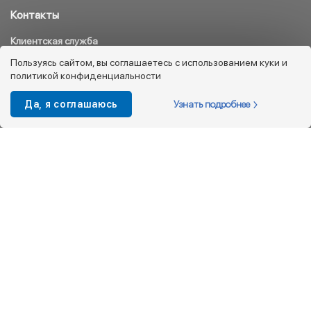
Контакты
Клиентская служба
8 800 333 08 45
Пользуясь сайтом, вы соглашаетесь с использованием куки и
политикой конфиденциальности
info@kotofey.ru
Магазины в Москва (50)
Узнать подробнее
Да, я соглашаюсь
Интернет-магазин
+7 495 212-93-79
shop@kotofey.ru
Покупателям
О компании
Партнерам