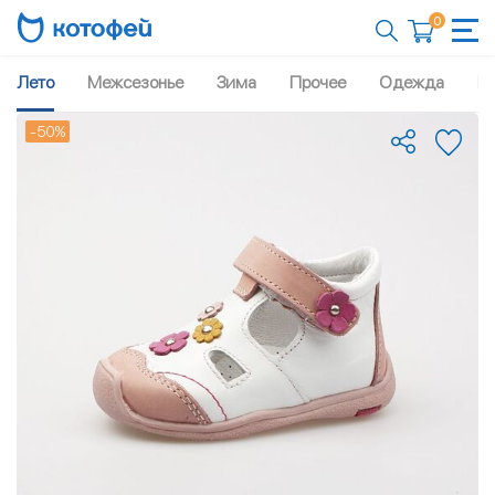
0
Лето
Межсезонье
Зима
Прочее
Одежда
Рю
-50%