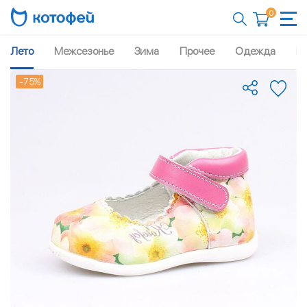
0
Лето
Межсезонье
Зима
Прочее
Одежда
Рю
-75%