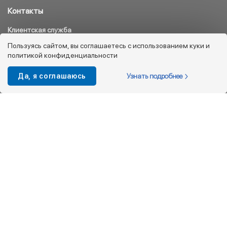
Контакты
Клиентская служба
8 800 333 08 45
Пользуясь сайтом, вы соглашаетесь с использованием куки и
политикой конфиденциальности
info@kotofey.ru
Магазины в Москва (50)
Узнать подробнее
Да, я соглашаюсь
Интернет-магазин
+7 495 212-93-79
shop@kotofey.ru
Покупателям
О компании
Партнерам