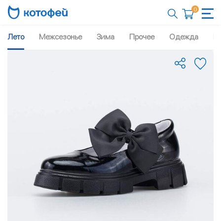
0
Лето
Межсезонье
Зима
Прочее
Одежда
Рю