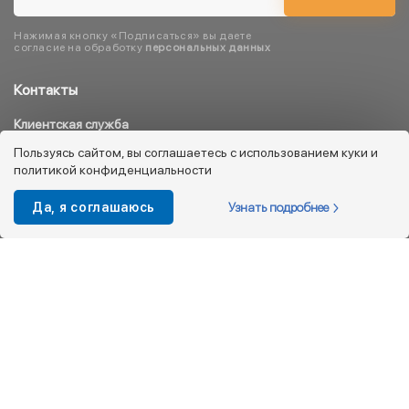
Нажимая кнопку «Подписаться» вы даете
согласие на обработку
персональных данных
Контакты
Клиентская служба
8 800 333 08 45
Пользуясь сайтом, вы соглашаетесь с использованием куки и
политикой конфиденциальности
info@kotofey.ru
Магазины в Москва (50)
Узнать подробнее
Да, я соглашаюсь
Интернет-магазин
+7 495 212-93-79
shop@kotofey.ru
Покупателям