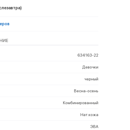
слезавтра)
еров
НИЕ
634163-22
Девочки
черный
Весна-осень
Комбинированный
Нат.кожа
ЭВА