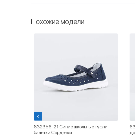
Похожие модели
туфли в
632356-21 Синие школьные туфли-
63
балетки Сердечки
де