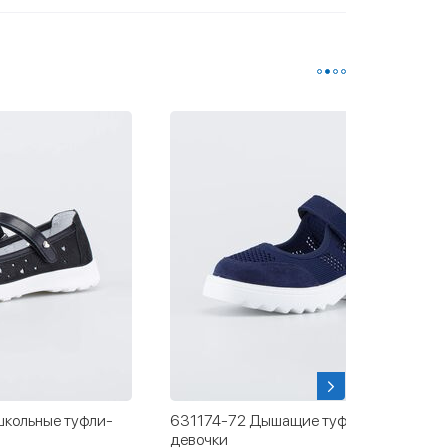
кольные туфли-
631174-72 Дышащие туфли для
девочки