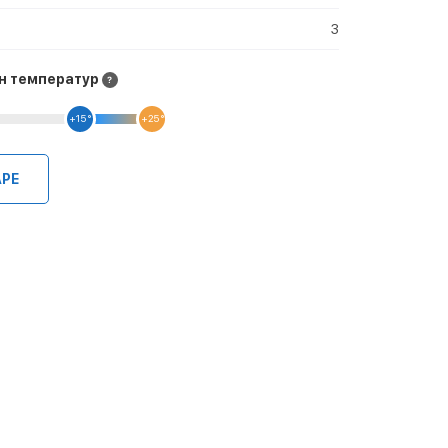
3
н температур
+15 °
+25 °
АРЕ