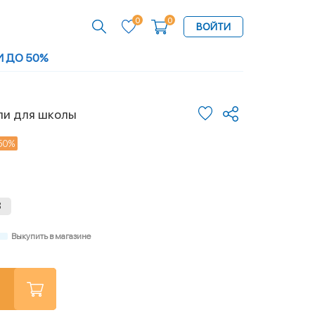
0
0
ВОЙТИ
И ДО 50%
ли для школы
50%
8
Выкупить в магазине