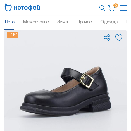
0
Лето
Межсезонье
Зима
Прочее
Одежда
Рю
-21%