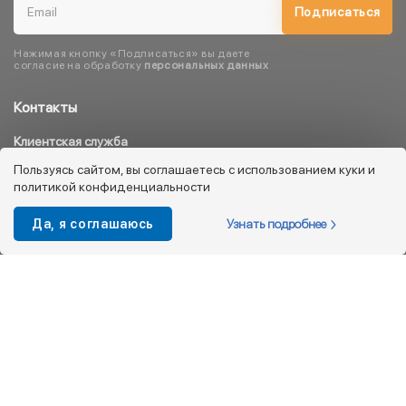
Подписаться
Нажимая кнопку «Подписаться» вы даете
согласие на обработку
персональных данных
Контакты
Клиентская служба
8 800 333 08 45
Пользуясь сайтом, вы соглашаетесь с использованием куки и
политикой конфиденциальности
info@kotofey.ru
Магазины в Москва (50)
Узнать подробнее
Да, я соглашаюсь
Интернет-магазин
+7 495 212-93-79
shop@kotofey.ru