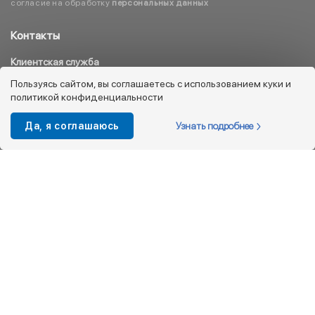
согласие на обработку
персональных данных
Контакты
Клиентская служба
8 800 333 08 45
Пользуясь сайтом, вы соглашаетесь с использованием куки и
политикой конфиденциальности
info@kotofey.ru
Магазины в Москва (50)
Узнать подробнее
Да, я соглашаюсь
Интернет-магазин
+7 495 212-93-79
shop@kotofey.ru
Покупателям
О компании