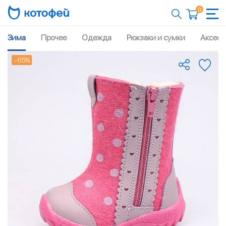
0
Зима
Прочее
Одежда
Рюкзаки и сумки
Аксесс
-65%