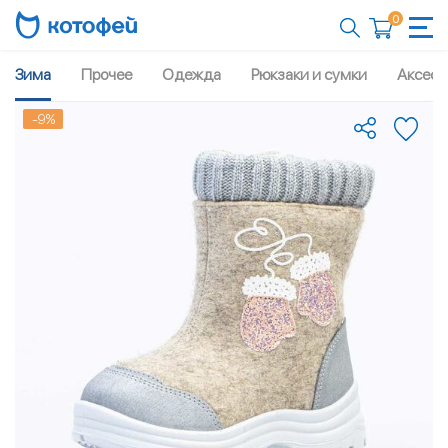
0
Зима
Прочее
Одежда
Рюкзаки и сумки
Аксесс
-9%